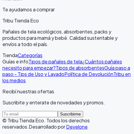
Te ayudamos a comprar
Tribu Tienda Eco
Pañales de tela ecológicos, absorbentes, packs y
productos para mamá y bebé. Calidad sustentable y
envíos a todo el país.
Tienda
Categorías
Guías e info
Tipos de pañales de tela
¿Cuántos pañales
necesito para empezar?
Tipos de absorbentes
Guía paso a
paso - Tips de Uso y Lavado
Política de Devolución
Tribu en
los medios
Recibí nuestras ofertas
Suscribite y enterate de novedades y promos.
Suscribirme
©
Tribu Tienda Eco
. Todos los derechos
reservados.
Desarrollado por
Develone