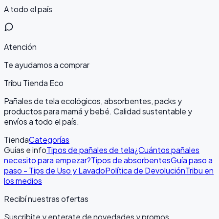
A todo el país
Atención
Te ayudamos a comprar
Tribu Tienda Eco
Pañales de tela ecológicos, absorbentes, packs y
productos para mamá y bebé. Calidad sustentable y
envíos a todo el país.
Tienda
Categorías
Guías e info
Tipos de pañales de tela
¿Cuántos pañales
necesito para empezar?
Tipos de absorbentes
Guía paso a
paso - Tips de Uso y Lavado
Política de Devolución
Tribu en
los medios
Recibí nuestras ofertas
Suscribite y enterate de novedades y promos.